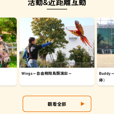
活動&近距離互動
Wings～自由飛翔鳥類演出～
Budd
停）
觀看全部