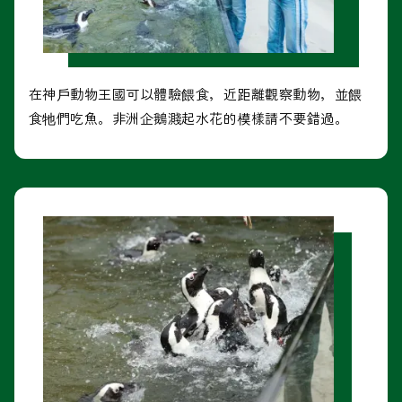
在神戶動物王國可以體驗餵食，近距離觀察動物，並餵
食牠們吃魚。非洲企鵝濺起水花的模樣請不要錯過。