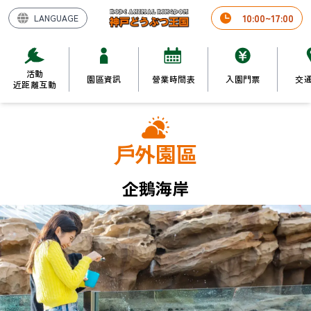
10
:
00
~
17
:
00
LANGUAGE
活動

園區資訊
營業時間表
入園門票
交
近距離互動
戶外園區
企鵝海岸