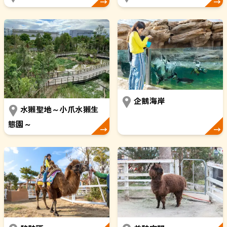
企鵝海岸
水獺聖地～小爪水獺生
態園～