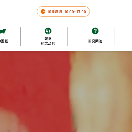
10
:
00
~
17
:
00
營業時間
餐飲

物圖鑑
常見問答
紀念品店