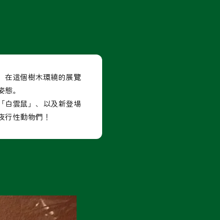
，在這個樹木環繞的展覽
姿態。
「白雲鼠」、以及新登場
夜行性動物們！