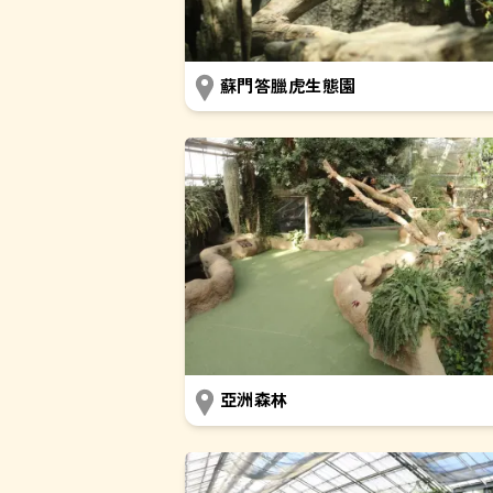
蘇門答臘虎生態園
亞洲森林