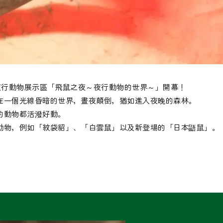
國的夜行動物展示區「飛鼠之夜～夜行動物的世界～」開幕！
在一個光線昏暗的世界，晝夜顛倒，猶如進入夜晚的森林。
的動物都活潑好動。
動物，例如「紋袋貂」、「白雲鼠」以及新登場的「日本鼯鼠」。