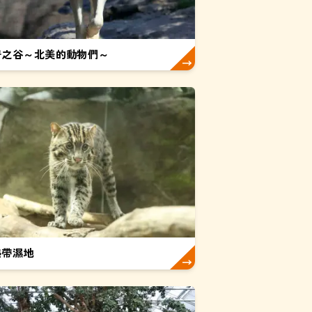
岩之谷～北美的動物們～
熱帶濕地