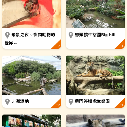
飛鼠之夜～夜間動物的
鯨頭鸛生態園Big bill
世界～
非洲濕地
蘇門答臘虎生態園