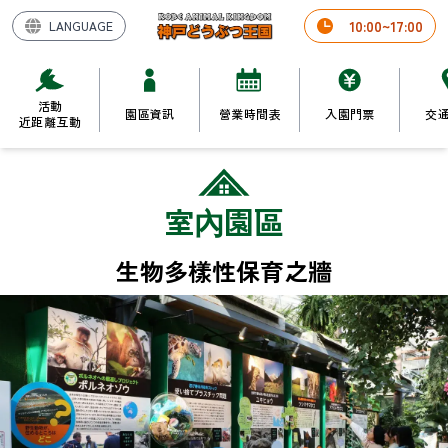
10
:
00
~
17
:
00
LANGUAGE
活動

園區資訊
營業時間表
入園門票
交
近距離互動
室內園區
生物多樣性保育之牆