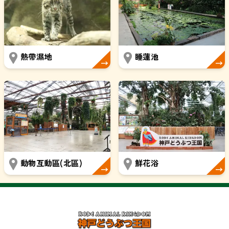
熱帶濕地
睡蓮池
動物互動區(北區)
鮮花浴