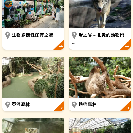
生物多樣性保育之牆
岩之谷～北美的動物們
～
亞洲森林
熱帶森林