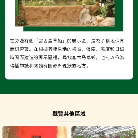
在旁邊有個「宮古島草蜥」的展示區，是為了移地保育
而飼育著。在根據其棲息地的植被、溫度、濕度和日照
時間而建造的展示區裡，尋找宮古島草蜥。也可以作為
傳播知識和閱讀有關野外現狀的地方。
觀覽其他區域