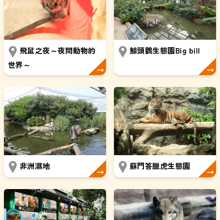
飛鼠之夜～夜間動物的
鯨頭鸛生態園Big bill
世界～
非洲濕地
蘇門答臘虎生態園