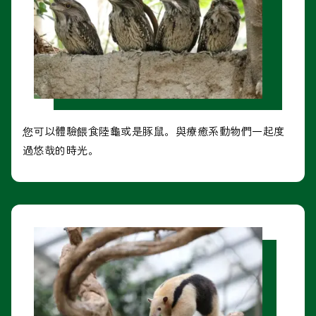
您可以體驗餵食陸龜或是豚鼠。與療癒系動物們一起度
過悠哉的時光。