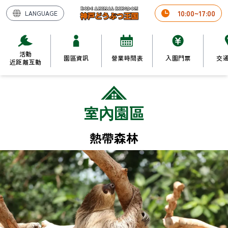
10
:
00
~
17
:
00
LANGUAGE
活動

園區資訊
營業時間表
入園門票
交
近距離互動
室內園區
熱帶森林