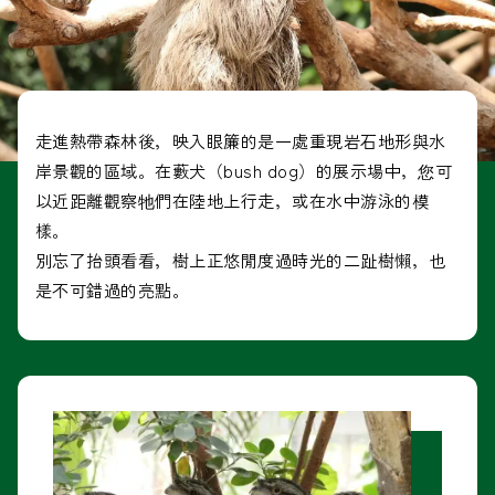
走進熱帶森林後，映入眼簾的是一處重現岩石地形與水
岸景觀的區域。在藪犬（bush dog）的展示場中，您可
以近距離觀察牠們在陸地上行走，或在水中游泳的模
樣。
別忘了抬頭看看，樹上正悠閒度過時光的二趾樹懶，也
是不可錯過的亮點。