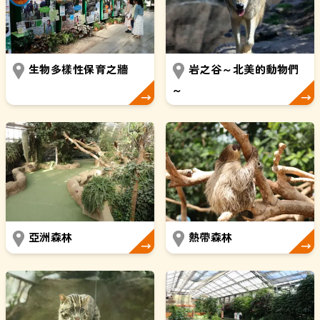
生物多樣性保育之牆
岩之谷～北美的動物們
～
亞洲森林
熱帶森林