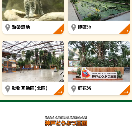
熱帶濕地
睡蓮池
動物互動區(北區)
鮮花浴