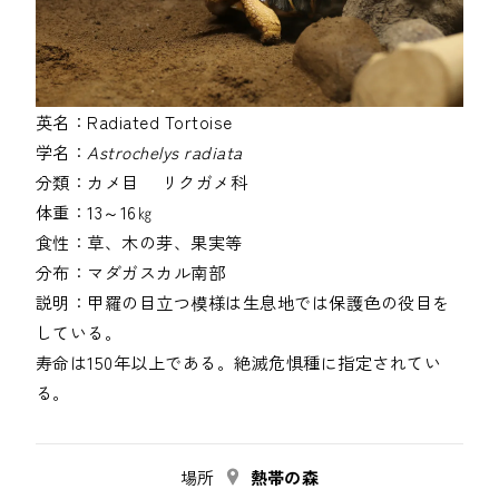
英名：
Radiated Tortoise
学名：
Astrochelys radiata
分類：
カメ目
リクガメ科
体重：
13～16㎏
食性：
草、木の芽、果実等
分布：
マダガスカル南部
説明：
甲羅の目立つ模様は生息地では保護色の役目を
している。
寿命は150年以上である。絶滅危惧種に指定されてい
る。
場所
熱帯の森