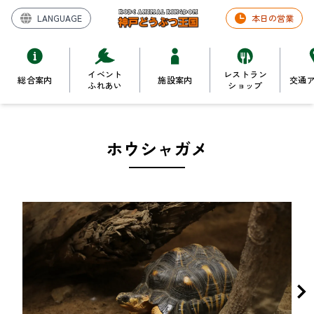
LANGUAGE
本日の営業
イベント
レストラン
総合案内
施設案内
交通
ふれあい
ショップ
ホウシャガメ