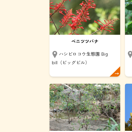
ベニツツバナ
ハシビロコウ生態園 Big
bill（ビッグビル）