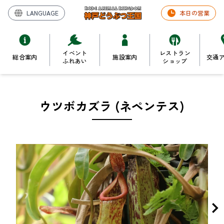
LANGUAGE
本日の営業
イベント
レストラン
総合案内
施設案内
交通
ふれあい
ショップ
ウツボカズラ (ネペンテス)