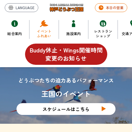
LANGUAGE
本日の営業
イベント
レストラン
総合案内
施設案内
交通
ふれあい
ショップ
Buddy休止・Wings開催時間

変更のお知らせ
どうぶつたちの迫力あるパフォーマンス
王国のイベント
スケジュールはこちら