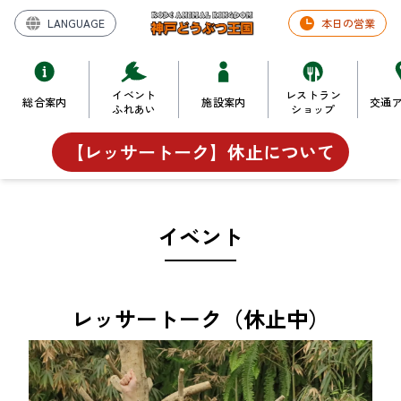
LANGUAGE
本日の営業
イベント
レストラン
総合案内
施設案内
交通
ふれあい
ショップ
【レッサートーク】休止について
イベント
レッサートーク（休止中）