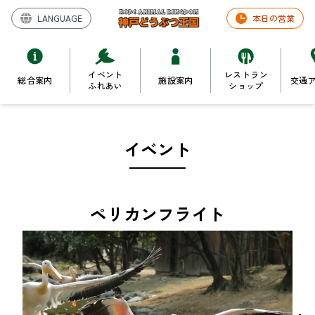
LANGUAGE
本日の営業
イベント
レストラン
総合案内
施設案内
交通
ふれあい
ショップ
イベント
ペリカンフライト