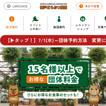
LANGUAGE
本日の営業
イベント
レストラン
総合案内
施設案内
交通
ふれあい
ショップ
 【▶タップ！】7/1(水)～団体予約方法　変更