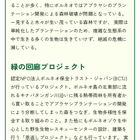
ることが多く、特にボルネオではアブラヤシのプラン
テーション開発による森林破壊が問題となっている。
一見すると木々が生い茂っている森林ですが、 実際は
単純化したプランテーションのため、複雑な生態系の
中で生きる多くの生物は生きていけず、絶滅の危機に
瀕している。
緑の回廊プロジェクト
認定NPO法人ボルネオ保全トラスト・ジャパン(BCTJ)
が行っているプロジェクト。ボルネオ島の北東部に流
れるキナバタンガン川沿いに残る熱帯雨林を所有者か
ら買い取ることでアブラヤシプランテーションの開発
により分断してしまった森をつなぎ、生物多様性を保
全する取り組みのこと。また他にもボルネオゾウを中
心とした野生生物レスキューセンターの設計、建築を
行う「恩返しプロジェクト」なども行っています。 実