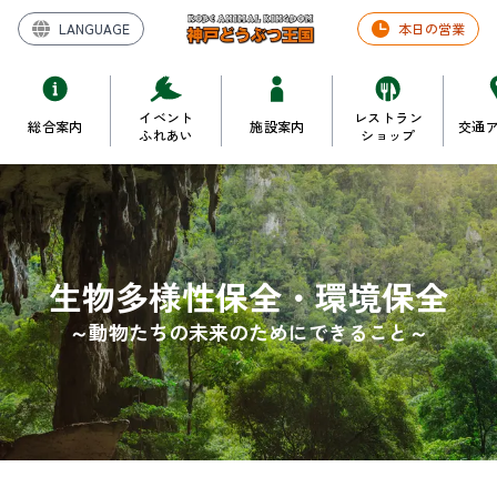
LANGUAGE
本日の営業
イベント
レストラン
総合案内
施設案内
交通
ふれあい
ショップ
生物多様性保全・環境保全
～動物たちの未来のためにできること～