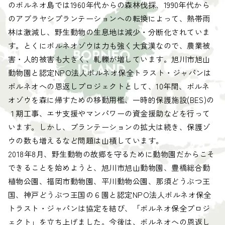
のボルネオ島では1960年代からの森林伐採、1990年代から
のアブラヤシプランテーションへの転換によって、熱帯雨
林は激減し、野生動物の生息地は減少・分断化されていま
す。とくにボルネオゾウは力も強く大食漢なので、農業被
害・人的被害も大きく、軋轢が増しています。旭川市旭山
動物園と認定NPO法人ボルネオ保全トラスト・ジャパンは
ボルネオへの恩返しプロジェクトとして、10年間、ボルネ
オゾウを森に帰すための移動用檻、一時的保護施設(BES)の
１期工事、エサ支援やマンパワーの資金援助などを行って
います。しかし、プランテーションの拡大は続き、保護ゾ
ウの数も増えるなど問題は山積しています。
2018年8月、野生動物の故郷を守るために動物園だからこそ
できることを始めようと、旭川市旭山動物園、豊橋総合動
植物公園、福岡市動物園、平川動物公園、那須どうぶつ王
国、神戸どうぶつ王国の６園と認定NPO法人ボルネオ保全
トラスト・ジャパンは協定を結び、「ボルネオ保全プロジ
ェクト」を立ち上げました。今後は、ボルネオへの恩返し