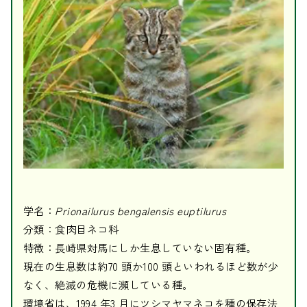
学名：
Prionailurus bengalensis euptilurus
分類：食肉目ネコ科
特徴：長崎県対馬にしか生息していない固有種。
現在の生息数は約70 頭か100 頭といわれるほど数が少
なく、絶滅の危機に瀕している種。
環境省は、1994 年3 月にツシマヤマネコを種の保存法