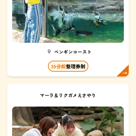
ペンギンコースト
30
分前
整理券制
マーラ＆リクガメえさやり