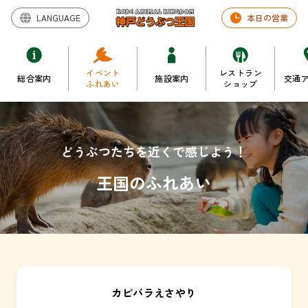
LANGUAGE
本日の営業
イベント
レストラン
総合案内
施設案内
交通
ふれあい
ショップ
どうぶつたちを近くで感じよう！
王国のふれあい
カピバラえさやり