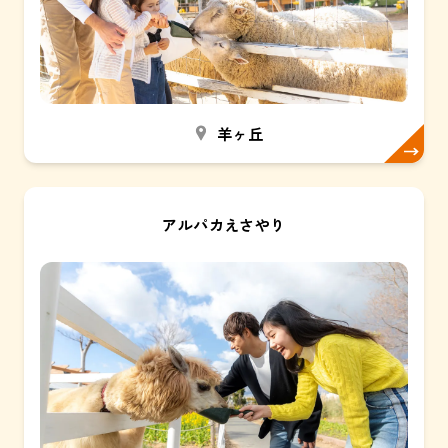
羊ヶ丘
アルパカえさやり