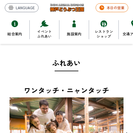
LANGUAGE
本日の営業
イベント
レストラン
総合案内
施設案内
交通
ふれあい
ショップ
ふれあい
ワンタッチ・ニャンタッチ