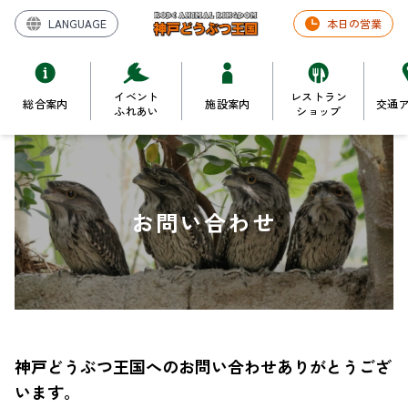
LANGUAGE
本日の営業
イベント
レストラン
総合案内
施設案内
交通
ふれあい
ショップ
お問い合わせ
神戸どうぶつ王国へのお問い合わせありがとうござ
います。