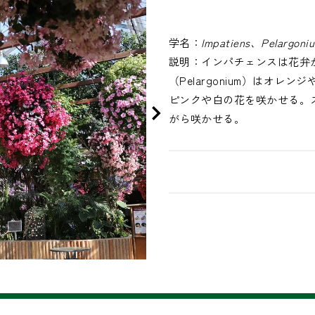
学名：
Impatiens、Pelargon
説明：
インパチェンスは花弁
（Pelargonium）はオ
ピンクや白の花を咲かせる。
がら咲かせる。