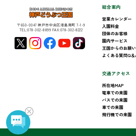
総合案内
営業カレンダー
〒650-0047 神戸市中央区港島南町 7-1-9
入園料金
TEL:078-302-8899 FAX:078-302-8222
団体のお客様
園内サービス
王国からのお願い
よくある質問Q＆
交通アクセス
所在地MAP
電車での来園
バスでの来園
車での来園
飛行機での来園