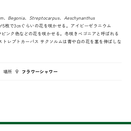
ium、Begonia、Streptocarpus、Aeschynanthus
が5枚で3㎝ぐらいの花を咲かせる。アイビーゼラニウム
レンジやピンク色などの花を咲かせる。冬咲きベゴニアと呼ばれる
ストレプトカーパス サクソルムは青や白の花を茎を伸ばしな
場所
フラワーシャワー