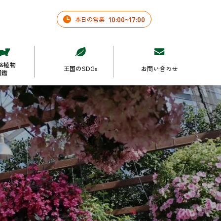
10
:
00
~
17
:
00
本日の営業
&植物
王国のSDGs
お問い合わせ
図鑑