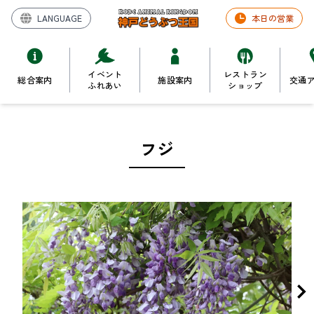
LANGUAGE
本日の営業
イベント
レストラン
総合案内
施設案内
交通
ふれあい
ショップ
フジ