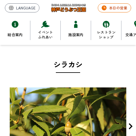
LANGUAGE
本日の営業
イベント
レストラン
総合案内
施設案内
交通
ふれあい
ショップ
シラカシ