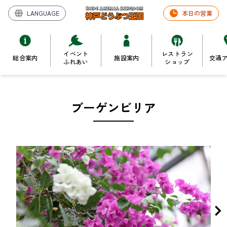
LANGUAGE
本日の営業
イベント
レストラン
総合案内
施設案内
交通
ふれあい
ショップ
ブーゲンビリア