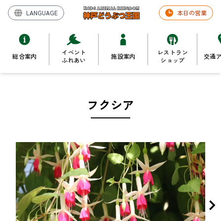
LANGUAGE
本日の営業
イベント
レストラン
総合案内
施設案内
交通
ふれあい
ショップ
フクシア