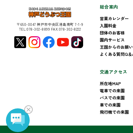
総合案内
営業カレンダー
〒650-0047 神戸市中央区港島南町 7-1-9
入園料金
TEL:078-302-8899 FAX:078-302-8222
団体のお客様
園内サービス
王国からのお願い
よくある質問Q＆
交通アクセス
所在地MAP
電車での来園
バスでの来園
車での来園
飛行機での来園