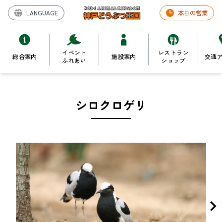
LANGUAGE
本日の営業
イベント
レストラン
総合案内
施設案内
交通
ふれあい
ショップ
シロクロゲリ