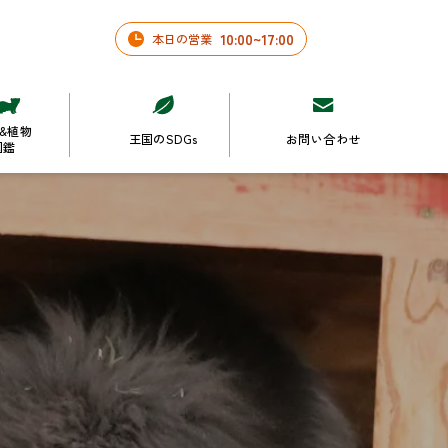
10
:
00
~
17
:
00
本日の営業
&植物
王国のSDGs
お問い合わせ
図鑑