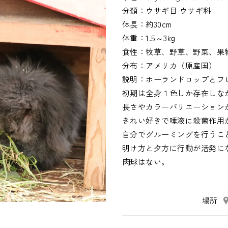
分類：
ウサギ目
ウサギ科
体長：
約30cm
体重：
1.5～3kg
食性：
牧草、野草、野菜、果
分布：
アメリカ（原産国）
説明：
ホーランドロップとフ
初期は全身１色しか存在しな
長さやカラーバリエーション
きれい好きで唾液に殺菌作用
自分でグルーミングを行うこ
明け方と夕方に行動が活発に
肉球はない。
場所