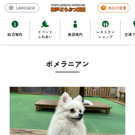
LANGUAGE
本日の営業
イベント
レストラン
総合案内
施設案内
交通
ふれあい
ショップ
ポメラニアン