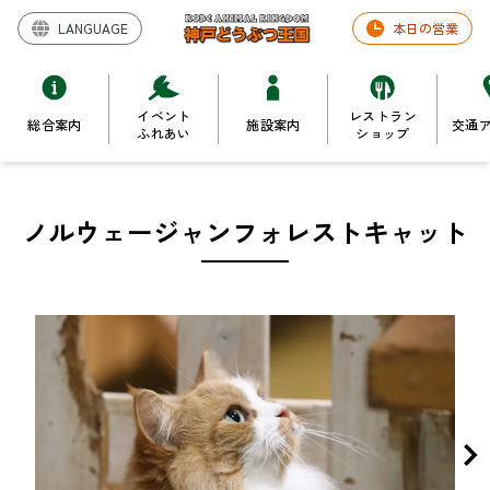
LANGUAGE
本日の営業
イベント
レストラン
総合案内
施設案内
交通
ふれあい
ショップ
ノルウェージャンフォレストキャット