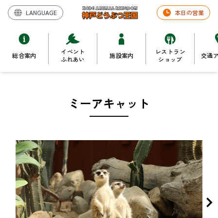
LANGUAGE
本日の営業
イベント
レストラン
総合案内
施設案内
交通
ふれあい
ショップ
ミーアキャット