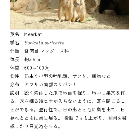
英名：
Meerkat
学名：
Suricata suricatta
分類：
食肉目
マングース科
体長：
約30cm
体重：
600～1000g
食性：
昆虫や小型の哺乳類、サソリ、植物など
分布：
アフリカ南部のサバンナ
説明：
鋭く湾曲した爪で地面を掘り、地中に巣穴を作
る。穴を掘る時に土が入らないように、耳を閉じるこ
とができる。昼行性で、日の出とともに巣を出て、日
暮れとともに巣に帰る。 後肢で立ち上がり、周囲を警
戒したり日光浴をする。