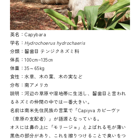
英名：
Capybara
学名：
Hydrochoerus hydrochaeris
分類：
齧歯目
テンジクネズミ科
体長：
100cm~135㎝
体重：
35～65kg
食性：
水草、木の葉、木の実など
分布：
南アメリカ
説明：
河辺の草原や湿地帯に生活し、齧歯目と言われ
るネズミの仲間の中では一番大きい。
名前は南米先住民族の言葉で「Capiyva カピーヴァ
（草原の支配者）」が語源となっている。
オスには鼻の上に「モリージョ」とよばれる毛が薄い
黒色の部分があり、これを擦りつけることで臭いをつ