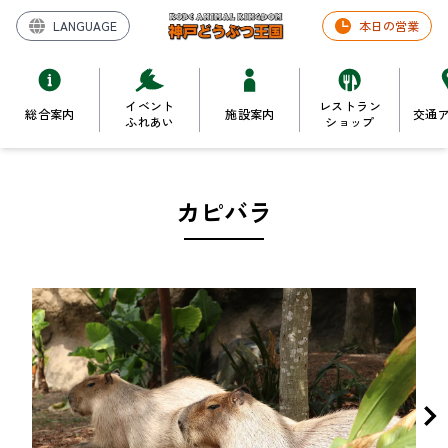
LANGUAGE
本日の営業
イベント
レストラン
総合案内
施設案内
交通
ふれあい
ショップ
カピバラ