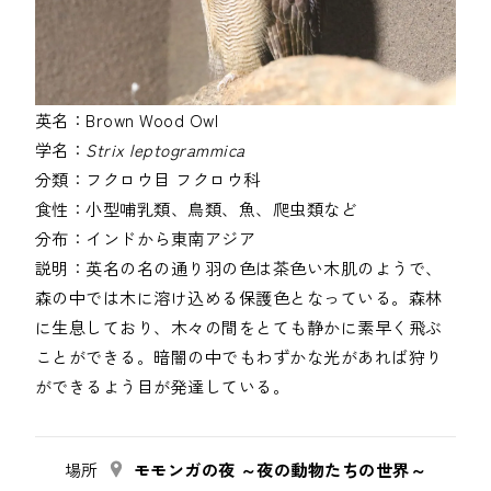
英名：
Brown Wood Owl
学名：
Strix leptogrammica
分類：
フクロウ目
フクロウ科
食性：
小型哺乳類、鳥類、魚、爬虫類など
分布：
インドから東南アジア
説明：
英名の名の通り羽の色は茶色い木肌のようで、
森の中では木に溶け込める保護色となっている。森林
に生息しており、木々の間をとても静かに素早く飛ぶ
ことができる。暗闇の中でもわずかな光があれば狩り
場所
モモンガの夜 ～夜の動物たちの世界～