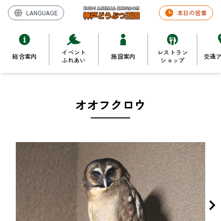
LANGUAGE
本日の営業
イベント
レストラン
総合案内
施設案内
交通
ふれあい
ショップ
オオフクロウ