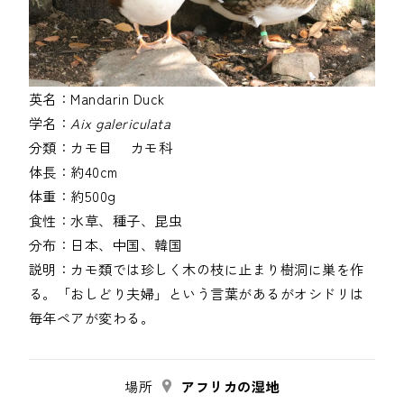
英名：
Mandarin Duck
学名：
Aix galericulata
分類：
カモ目
カモ科
体長：
約40cm
体重：
約500g
食性：
水草、種子、昆虫
分布：
日本、中国、韓国
説明：
カモ類では珍しく木の枝に止まり樹洞に巣を作
る。「おしどり夫婦」という言葉があるがオシドリは
場所
アフリカの湿地