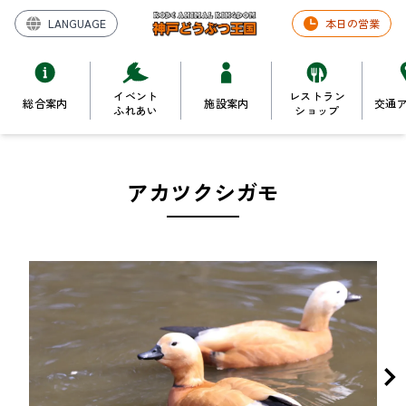
LANGUAGE
本日の営業
イベント
レストラン
総合案内
施設案内
交通
ふれあい
ショップ
アカツクシガモ