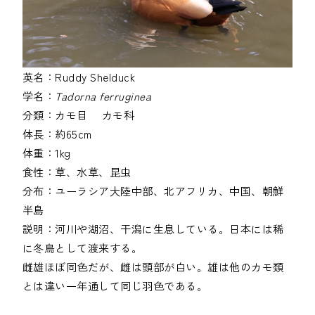
英名：
Ruddy Shelduck
学名：
Tadorna ferruginea
分類：
カモ目
カモ科
体長：
約65cm
体重：
1kg
食性：
草、水草、昆虫
分布：
ユーラシア大陸中部、北アフリカ、中国、朝鮮
半島
説明：
河川や湖沼、干潟に生息している。日本には稀
に冬鳥として渡来する。
雌雄ほぼ同色だが、雌は頭部が白い。雄は他のカモ類