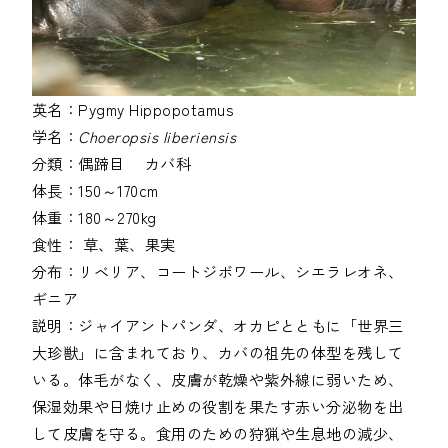
英名：
Pygmy Hippopotamus
学名：
Choeropsis liberiensis
分類：
偶蹄目
カバ科
体長：
150～170cm
体重：
180～270kg
食性：
草、葉、果実
分布：
リベリア、コートジボワール、シエラレオネ、
ギニア
説明：
ジャイアントパンダ、オカピとともに「世界三
大珍獣」に含まれており、カバの祖先の体型を残して
いる。体毛がなく、皮膚が乾燥や紫外線に弱いため、
保湿効果や日焼け止めの役割を果たす赤い分泌物を出
して皮膚を守る。食用のための狩猟や生息地の減少、