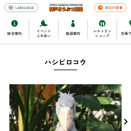
LANGUAGE
本日の営業
イベント
レストラン
総合案内
施設案内
交通
ふれあい
ショップ
ハシビロコウ