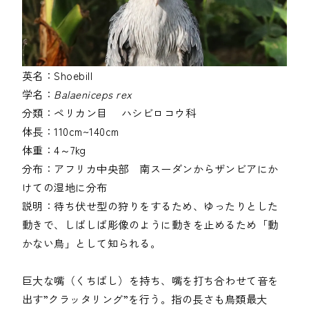
英名：
Shoebill
学名：
Balaeniceps rex
分類：
ペリカン目
ハシビロコウ科
体長：
110cm~140cm
体重：
4～7kg
分布：
アフリカ中央部 南スーダンからザンビアにか
けての湿地に分布
説明：
待ち伏せ型の狩りをするため、ゆったりとした
動きで、しばしば彫像のように動きを止めるため「動
かない鳥」として知られる。
巨大な嘴（くちばし）を持ち、嘴を打ち合わせて音を
出す”クラッタリング”を行う。指の長さも鳥類最大