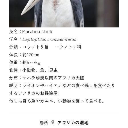
英名：
Marabou stork
学名：
Leptoptilos crumaeniferus
分類：
コウノトリ目
コウノトリ科
体長：
約120cm
体重：
約5～9kg
食性：
小動物、魚、昆虫
分布：
サハラ砂漠以南のアフリカ大陸
説明：
ライオンやハイエナなどの食べ残しを食べたり
するアフリカのお掃除屋。
場所
アフリカの湿地