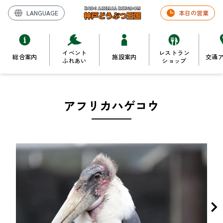
LANGUAGE
本日の営業
イベント
レストラン
総合案内
施設案内
交通
ふれあい
ショップ
アフリカハゲコウ