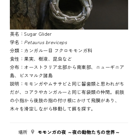
英名：
Sugar Glider
学名：
Petaurus breviceps
分類：
カンガルー目
フクロモモンガ科
食性：
果実、樹液、昆虫など
分布：
オーストラリア北部から南東部、ニューギニア
島、ビスマルク諸島
説明：
モモンガやムササビと同じ齧歯類と思われがち
だが、コアラやカンガルーと同じ有袋類の仲間。前肢
の小指から後肢の指の付け根にかけて飛膜があり、
場所
モモンガの夜 ～夜の動物たちの世界～