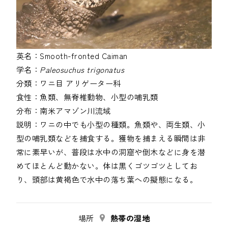
英名：
Smooth-fronted Caiman
学名：
Paleosuchus trigonatus
分類：
ワニ目
アリゲーター科
食性：
魚類、無脊椎動物、小型の哺乳類
分布：
南米アマゾン川流域
説明：
ワニの中でも小型の種類。魚類や、両生類、小
型の哺乳類などを捕食する。獲物を捕まえる瞬間は非
常に素早いが、普段は水中の洞窟や倒木などに身を潜
めてほとんど動かない。体は黒くゴツゴツとしてお
場所
熱帯の湿地