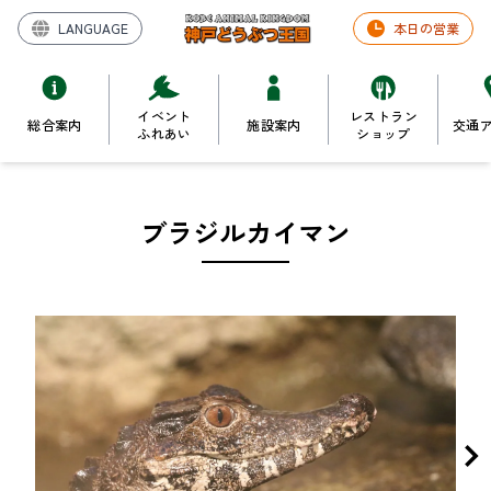
LANGUAGE
本日の営業
イベント
レストラン
総合案内
施設案内
交通
ふれあい
ショップ
ブラジルカイマン