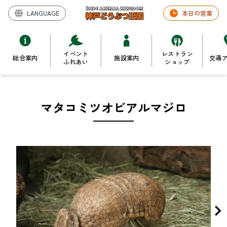
LANGUAGE
本日の営業
イベント
レストラン
総合案内
施設案内
交通
ふれあい
ショップ
マタコミツオビアルマジロ