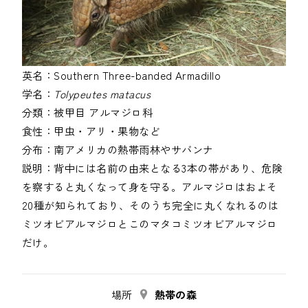
英名：
Southern Three-banded Armadillo
学名：
Tolypeutes matacus
分類：
被甲目
アルマジロ科
食性：
甲虫・アリ・果物など
分布：
南アメリカの熱帯雨林やサバンナ
説明：
背中には名前の由来となる3本の帯があり、危険
を察すると丸くなって身を守る。アルマジロはおよそ
20種が知られており、そのうち完全に丸くなれるのは
ミツオビアルマジロとこのマタコミツオビアルマジロ
場所
熱帯の森