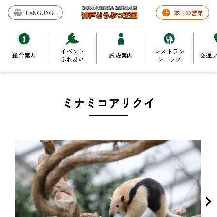
LANGUAGE
本日の営業
イベント
レストラン
総合案内
施設案内
交通
ふれあい
ショップ
ミナミコアリクイ