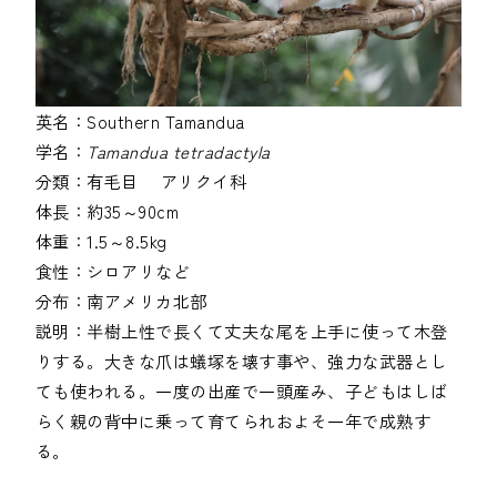
英名：
Southern Tamandua
学名：
Tamandua tetradactyla
分類：
有毛目
アリクイ科
体長：
約35～90cm
体重：
1.5～8.5kg
食性：
シロアリなど
分布：
南アメリカ北部
説明：
半樹上性で長くて丈夫な尾を上手に使って木登
りする。大きな爪は蟻塚を壊す事や、強力な武器とし
ても使われる。一度の出産で一頭産み、子どもはしば
らく親の背中に乗って育てられおよそ一年で成熟す