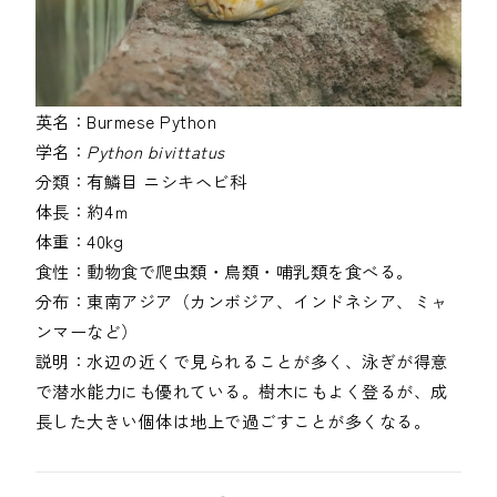
英名：
Burmese Python
学名：
Python bivittatus
分類：
有鱗目
ニシキヘビ科
体長：
約4ｍ
体重：
40kg
食性：
動物食で爬虫類・鳥類・哺乳類を食べる。
分布：
東南アジア（カンボジア、インドネシア、ミャ
ンマーなど）
説明：
水辺の近くで見られることが多く、泳ぎが得意
で潜水能力にも優れている。樹木にもよく登るが、成
長した大きい個体は地上で過ごすことが多くなる。