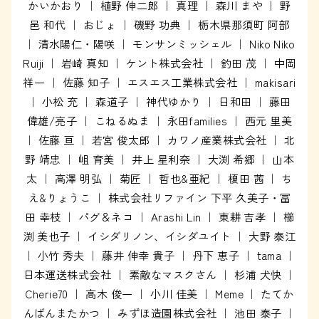
かいかおり ｜ 植野 伸二郎 ｜ 真理 ｜ 森川 まや ｜ 野
邑 和代 ｜ おじょ ｜ 磯野 功典 ｜ 栃木県那須町 阿部
｜ 清水陽仁・陽咲 ｜ モンサンミッシェル ｜ Niko Niko
Ruiji ｜ 岩崎 真知 ｜ ケント株式会社 ｜ 釣田 茂 ｜ 中岡
祥一 ｜ 佐藤 知子 ｜ エスエス工業株式会社 ｜ makisari
｜ 小松 充 ｜ 森道子 ｜ 神代ゆかり ｜ 日和田 ｜ 藤田
偉雄/亮子 ｜ こねるぬま ｜ 永田families ｜ 西元 里美
｜ 佐藤 亘 ｜ 若宮 俊太郎 ｜ カワノ産業株式会社 ｜ 北
野 靖忠 ｜ 岨 育美 ｜ 井上 星利奈 ｜ 大渕 希郷 ｜ 山本
太 ｜ 高澤 明弘 ｜ 菊匠 ｜ 哲也&亜紀 ｜ 榎田 茜 ｜ ち
え&りょうこ ｜ 株式会社リファイン 下平 久美子・冨
田 幸枝 ｜ パグ＆ネコ ｜ Arashi Lin ｜ 東耕 吉孝 ｜ 櫛
渕 美也子 ｜ イシダリノン、イシダユイト ｜ 大野 泰江
｜ 小竹 秀夫 ｜ 藤井 伸幸 貴子 ｜ 丹下 恵子 ｜ tama ｜
日本運送株式会社 ｜ 素敵なマスクさん ｜ 杉浦 犬快 ｜
Cherie70 ｜ 高木 俊一 ｜ 小川 佳美 ｜ Meme ｜ たてか
んばんまたかつ ｜ みずほ造園株式会社 ｜ 池田 泰子 ｜