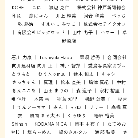
KOBE ｜ こに ｜ 渡辺 克仁 ｜ 株式会社 神戸新聞総合
印刷 ｜ 彦にゃん ｜ 井上 輝美 ｜ 河合 和美 ｜ べっち
｜ 乾 勝治 ｜ すえいし みつこ ｜ 株式会社テイクオフ
｜ 有限会社ビッグウッド ｜ 山中 尚子 ｜ ハマー ｜ 草
野商店
石川 力康 ｜ Toshiyuki Habu ｜ 栗須 哲秀 ｜ 合同会社
向井建材店 向井 正 ｜ 神戸 智邦 ｜ 愛鳥写真家おぴ～
とうもと ｜ むうムゥmuu ｜ 鈴木 恒太 ｜ キャシー ｜
さっちゃん ｜ 真理 ｜ 松本 直美 ｜ 嶋津 真紀 ｜ 中村
ぎんここあ ｜ 山田 まりの ｜ 森 道子 ｜ 宗村 裕里 ｜
岨 伸洋 ｜ 木築 雫 ｜ 稲葉 知里 ｜ 磯野 公美子 ｜ 杉吉
｜ てんフーママ ｜ みん ｜ Rikka ｜ リリー ｜ 髙橋 真
衣 ｜ 風間 まる太郎 ｜ くろゆり ｜ 椿原 裕美 ｜
Shinsin ｜ KODAMA MICA ｜ 岡本 由布子 ｜ たてめお
やじ ｜ 塩ら～めん ｜ 緑のタルタル ｜ 渡部 弘美 ｜ さ