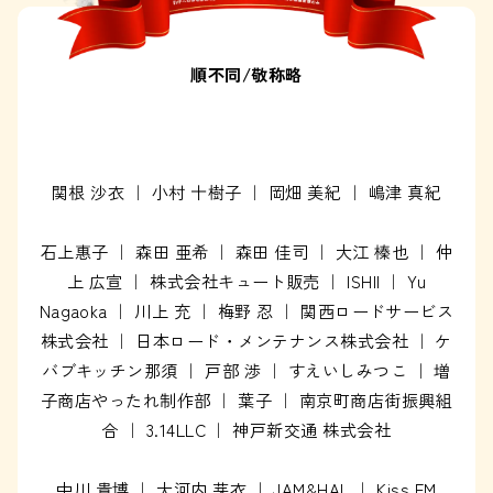
順不同/敬称略
関根 沙衣 ｜ 小村 十樹子 ｜ 岡畑 美紀 ｜ 嶋津 真紀
石上惠子 ｜ 森田 亜希 ｜ 森田 佳司 ｜ 大江 榛也 ｜ 仲
上 広宣 ｜ 株式会社キュート販売 ｜ ISHII ｜ Yu
Nagaoka ｜ 川上 充 ｜ 梅野 忍 ｜ 関西ロードサービス
株式会社 ｜ 日本ロード・メンテナンス株式会社 ｜ ケ
バブキッチン那須 ｜ 戸部 渉 ｜ すえいしみつこ ｜ 増
子商店やったれ制作部 ｜ 葉子 ｜ 南京町商店街振興組
合 ｜ 3.14LLC ｜ 神戸新交通 株式会社
中川 貴博 ｜ 大河内 芽衣 ｜ JAM&HAL ｜ Kiss FM