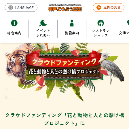
LANGUAGE
本日の営業
イベント
レストラン
総合案内
施設案内
交通
ふれあい
ショップ
クラウドファンディング「花と動物と人との懸け橋
プロジェクト」に