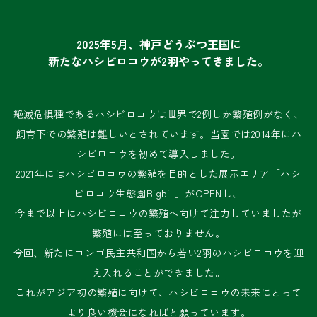
2025年5月、神戸どうぶつ王国に
新たなハシビロコウが2羽やってきました。
絶滅危惧種であるハシビロコウは世界で2例しか繁殖例がなく、
飼育下での繁殖は難しいとされています。当園では2014年にハ
シビロコウを初めて導入しました。
2021年にはハシビロコウの繁殖を目的とした展示エリア「ハシ
ビロコウ生態園Bigbill」がOPENし、
今まで以上にハシビロコウの繁殖へ向けて注力していましたが
繁殖には至っておりません。
今回、新たにコンゴ民主共和国から若い2羽のハシビロコウを迎
え入れることができました。
これがアジア初の繁殖に向けて、ハシビロコウの未来にとって
より良い機会になればと願っています。