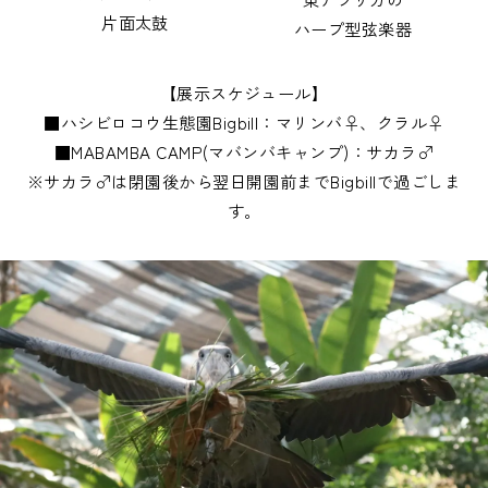
片面太鼓
ハープ型弦楽器
【展示スケジュール】
■ハシビロコウ生態園Bigbill：マリンバ♀、クラル♀
■MABAMBA CAMP(マバンバキャンプ)：サカラ♂
※サカラ♂は閉園後から翌日開園前までBigbillで過ごしま
す。