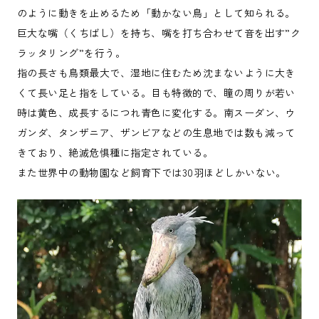
のように動きを止めるため「動かない鳥」として知られる。
巨大な嘴（くちばし）を持ち、嘴を打ち合わせて音を出す”ク
ラッタリング”を行う。
指の長さも鳥類最大で、湿地に住むため沈まないように大き
くて長い足と指をしている。目も特徴的で、瞳の周りが若い
時は黄色、成長するにつれ青色に変化する。南スーダン、ウ
ガンダ、タンザニア、ザンビアなどの生息地では数も減って
きており、絶滅危惧種に指定されている。
また世界中の動物園など飼育下では30羽ほどしかいない。