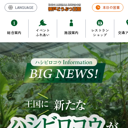
LANGUAGE
本日の営業
イベント
レストラン
総合案内
施設案内
交通
ふれあい
ショップ