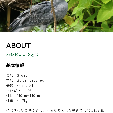
ABOUT
ハシビロコウとは
基本情報
英名：Shoebill
学名：Balaeniceps rex
分類：ペリカン目
ハシビロコウ科
体長：110cm~140cm
体重：4～7kg
待ち伏せ型の狩りをし、ゆったりとした動きでしばしば彫像