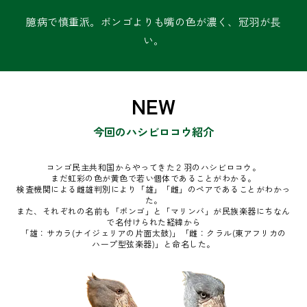
臆病で慎重派。ボンゴよりも嘴の色が濃く、冠羽が長
い。
NEW
今回のハシビロコウ紹介
コンゴ民主共和国からやってきた２羽のハシビロコウ。
まだ虹彩の色が黄色で若い個体であることがわかる。
検査機関による雌雄判別により「雄」「雌」のペアであることがわかっ
た。
また、それぞれの名前も「ボンゴ」と「マリンバ」が民族楽器にちなん
で名付けられた経緯から
「雄：サカラ(ナイジェリアの片面太鼓)」「雌：クラル(東アフリカの
ハープ型弦楽器)」と命名した。