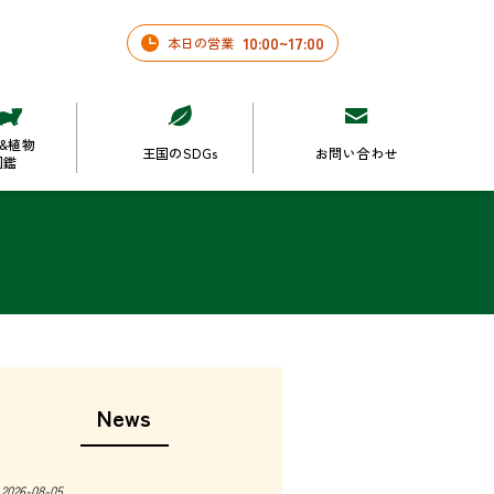
10
:
00
~
17
:
00
本日の営業
&植物
王国のSDGs
お問い合わせ
図鑑
News
2026-08-05