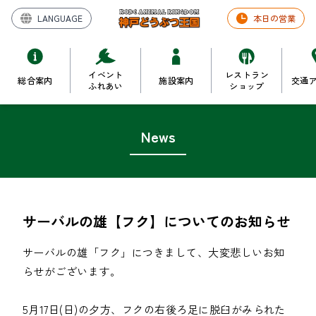
LANGUAGE
本日の営業
イベント
レストラン
総合案内
施設案内
交通
ふれあい
ショップ
News
サーバルの雄【フク】についてのお知らせ
サーバルの雄「フク」につきまして、大変悲しいお知
らせがございます。

5月17日(日)の夕方、フクの右後ろ足に脱臼がみられた