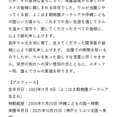
たが、その独特な愛らしさで、来園直後から多くのゲ
ストの皆様に親しまれる存在でした。ウルが当園にや
ってくる前、よこはま動物園ズーラシアや沖縄こども
の国にいた頃から、これまでの長い生涯を通じてウル
を温かく見守り、愛してくださったすべての皆様に、
心より御礼申し上げます。

長年ウルを大切に育て、支えてくださった関係者の皆
様に心より御礼申し上げます。 当園での時間は短いも
のでしたが、ウルを失った寂しさは言葉に尽くせませ
ん。突然の別れへの深い惜別の念とともに、スタッフ
【プロフィール】

生年月日：2003年11月 8日（よこはま動物園ズーラシア
生まれ）

移動経歴：2006年11月20日 沖縄こどもの国へ移動

来園年月日：2025年10月25日（神戸どうぶつ王国へ来