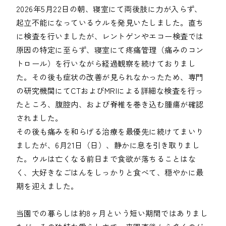
2026年5月22日の朝、寝室にて両後肢に力が入らず、
起立不能になっているウルを発見いたしました。直ち
に検査を行いましたが、レントゲンやエコー検査では
原因の特定に至らず、寝室にて疼痛管理（痛みのコン
トロール）を行いながら経過観察を続けておりまし
た。その後も症状の改善が見られなかったため、専門
の研究機関にてCTおよびMRIによる詳細な検査を行っ
たところ、腹腔内、および脊椎を巻き込む腫瘍が確認
されました。

その後も痛みを和らげる治療を最優先に続けてまいり
ましたが、6月21日（日）、静かに息を引き取りまし
た。ウルは亡くなる前日まで食欲が落ちることはな
く、大好きなごはんをしっかりと食べて、穏やかに最
期を迎えました。

当園での暮らしは約8ヶ月という短い期間ではありまし