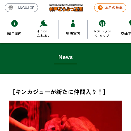
LANGUAGE
本日の営業
イベント
レストラン
総合案内
施設案内
交通
ふれあい
ショップ
News
【キンカジューが新たに仲間入り！】