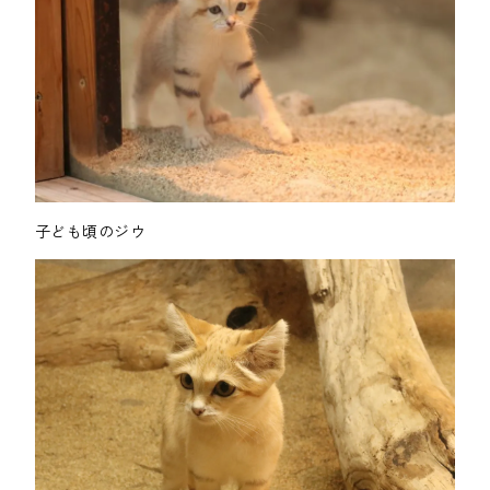
子ども頃のジウ