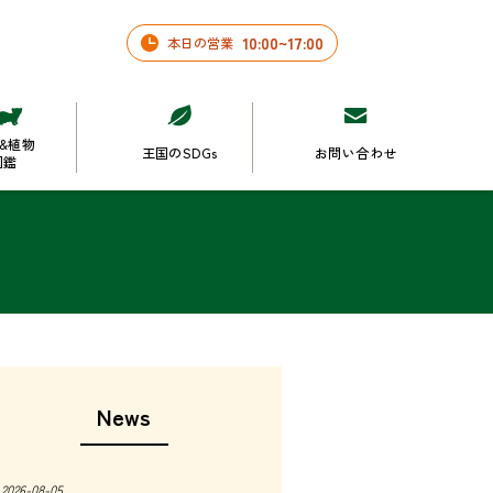
10
:
00
~
17
:
00
本日の営業
&植物
王国のSDGs
お問い合わせ
図鑑
News
2026-08-05