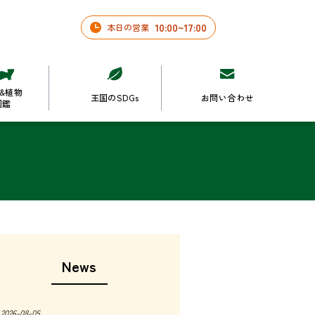
10
:
00
~
17
:
00
本日の営業
&植物
王国のSDGs
お問い合わせ
図鑑
News
2026-08-05