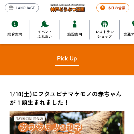
LANGUAGE
本日の営業
イベント
レストラン
総合案内
施設案内
交通
ふれあい
ショップ
Pick Up
1/10(土)にフタユビナマケモノの赤ちゃん
が１頭生まれました！