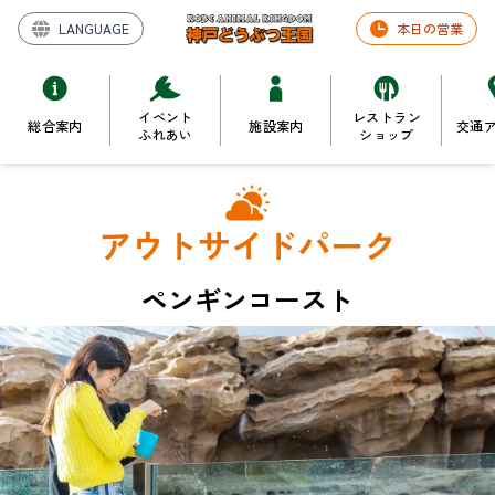
LANGUAGE
本日の営業
イベント
レストラン
総合案内
施設案内
交通
ふれあい
ショップ
アウトサイドパーク
ペンギンコースト